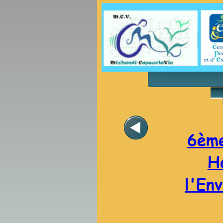
6ème
H
l'En