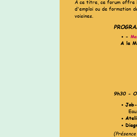
A
ce
titre,
ce
forum
offre
d'emploi
ou
de
formation
d
voisines.
PROGR
- 
Ma
A la M
9h30 - Ou
Job-
Eaux
Atel
Diag
(Présence