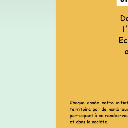
Da
l
Ec
o
Chaque
année
cette
initia
territoire
par
de
nombreu
participent
à
ce
rendez-vou
et dans la société.