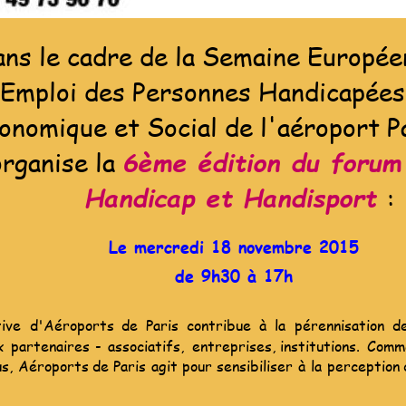
ns le cadre de la Semaine Europée
'Emploi des Personnes Handicapées,
onomique et Social de l'aéroport P
rganise la 
6ème édition du forum
Handicap et Handisport 
:
Le mercredi 18 novembre 2015 
de 9h30 à 17h
tive
d'Aéroports
de
Paris
contribue
à
la
pérennisation
d
x
partenaires
-
associatifs,
entreprises,
institutions.
Comm
s,
Aéroports
de
Paris
agit
pour
sensibiliser
à
la
perception