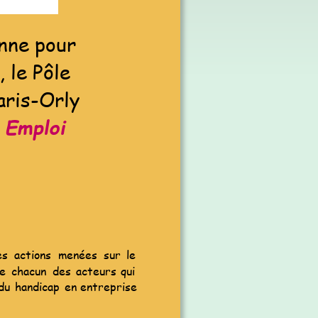
nne pour 
 le Pôle 
aris-Orly 
 Emploi 
es
actions
menées
sur
le 
e
chacun
des
acteurs
qui 
du
handicap
en
entreprise 