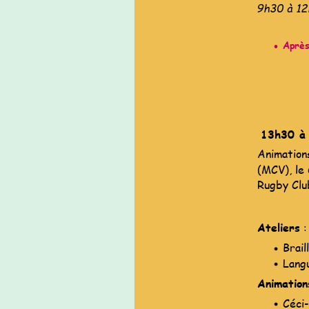
9h30 à 12
Aprè
·
13h30 à 
Animations
(MCV), le
Rugby Clu
Ateliers
 :
Brail
Langu
Animation
Céci