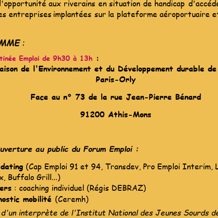
l'opportunité
aux
riverains
en
situation
de
handicap
d'accéd
es
entreprises
implantées
sur
la
plateforme
aéroportuaire
e
AMME
 :
 :
tinée Emploi de 9h30 à 13h
aison de l'Environnement et du Développement durable de
Paris-Orly
Face au n° 73 de la rue Jean-Pierre Bénard
91200 Athis-Mons
verture au public du Forum Emploi :
dating
 (Cap Emploi 91 et 94, Transdev, Pro Emploi Interim, 
, Buffalo Grill...)
iers
 : coaching individuel (Régis DEBRAZ)
nostic mobilité 
(Ceremh)
 d'un interprète de l'Institut National des Jeunes Sourds de