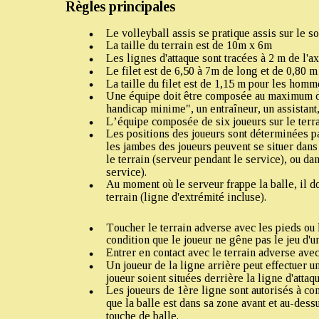
Règles principales
Le volleyball assis se pratique assis sur le so
·
La taille du terrain est de 10m x 6m
Les lignes d'attaque sont tracées à 2 m de l'ax
Le filet est de 6,50 à 7m de long et de 0,80 m
La taille du filet est de 1,15 m pour les hom
Une équipe doit être composée au maximum de
handicap minime", un entraîneur, un assistant
L’équipe composée de six joueurs sur le terr
Les positions des joueurs sont déterminées pa
les jambes des joueurs peuvent se situer dans l
le terrain (serveur pendant le service), ou dan
service).
Au moment où le serveur frappe la balle, il do
terrain (ligne d'extrémité incluse).
Toucher le terrain adverse avec les pieds ou l
·
condition que le joueur ne gêne pas le jeu d'u
Entrer en contact avec le terrain adverse avec 
Un joueur de la ligne arrière peut effectuer u
joueur soient situées derrière la ligne d'attaqu
Les joueurs de 1ère ligne sont autorisés à con
que la balle est dans sa zone avant et au-dessu
touche de balle.