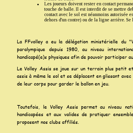
Les joueurs doivent rester en contact permanen
touche de balle. Il est interdit de se mettre d
contact avec le sol est néanmoins autorisée en
dehors d'un contre) ou de la ligne arrière. Se 
La
FFvolley
a
eu
la
délégation
ministérielle
du
"
paralympique
depuis
1980,
au
niveau
internation
handicapé(e)s physiques afin de pouvoir participer au
Le
Volley
Assis
se
joue
sur
un
terrain
plus
petit
e
assis
à
même
le
sol
et
se
déplacent
en
glissant
avec
de leur corps pour garder le ballon en jeu.
Toutefois,
le
Volley
Assis
permet
au
niveau
nat
handicapées
et
aux
valides
de
pratiquer
ensembl
proposent nos clubs affiliés.