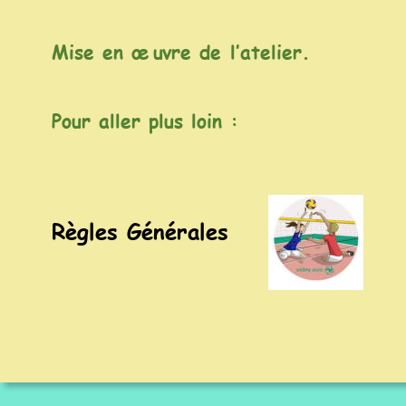
Mise en œ
u
vre de
 l’
atelier.
Pour aller
 pl
us l
oi
n :
Règles Générales