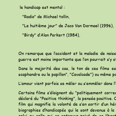
 le handicap est mental : 
   "Radio" de Michael tollin, 
   "Le huitième jour" de Jaco Van Dormael (1996), 
   "Birdy" d’Alan Parkert (1984),
On
remarque
que
l’accident
et
la
maladie
de
nais
guerre est moins importante que l’on pourrait s’y a
Dans
la
majorité
des
cas,
le
ton
de
ces
films
es
scaphandre ou le papillon", "Cavalcade") ou même pa
L’amour vient parfois se mêler ou s’emmêler dans l
Certains
films
s’éloignent
du
"politiquement
corre
déclaré
du
"Positive
thinking",
la
pensée
positive.
film
qui
magnifie
la
volonté
de
s’en
sortir
d’un
hé
biographies
d’handicapés
qui
le
sont
devenus
à
la
celui
ou
celle
qui
se
retrouve
privé
de
sa
liber