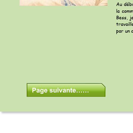
Au
déb
la
comm
Bess,
j
travaill
par un 