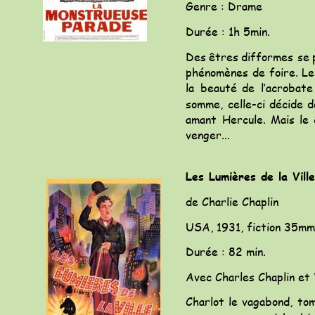
Genre : Drame
Durée : 1h 5min.
Des
êtres
difformes
se
phénomènes
de
foire.
Le
la
beauté
de
l’acrobate
somme,
celle-ci
décide
d
amant
Hercule.
Mais
le
venger...
Les Lumières de la Ville
de Charlie Chaplin
USA, 1931, fiction 35mm
Durée : 82 min.
Avec Charles Chaplin et V
Charlot
le
vagabond,
to