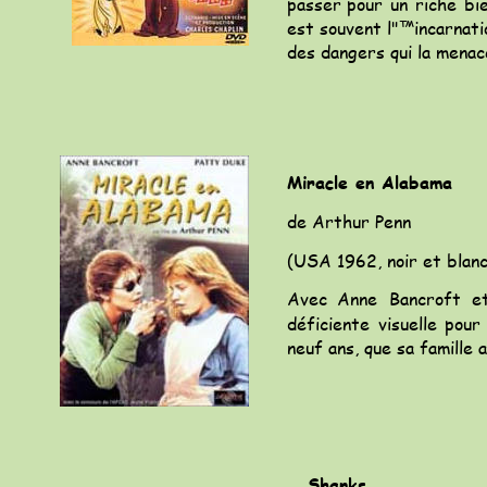
passer
pour
un
riche
bi
est
souvent
l"™incarnati
des dangers qui la menace
Miracle en Alabama
de Arthur Penn
(USA 1962, noir et blan
Avec
Anne
Bancroft
e
déficiente
visuelle
pour
neuf ans, que sa famille 
Shanks