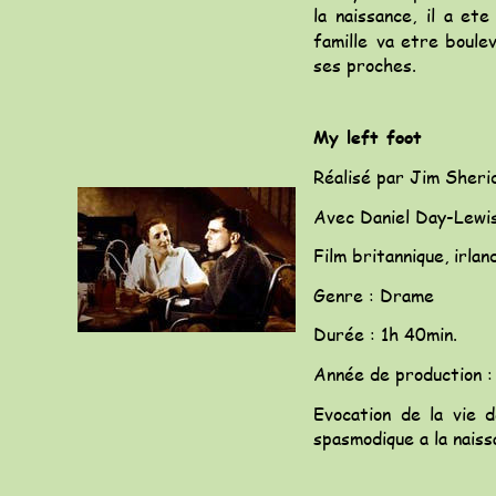
la
naissance,
il
a
ete
famille
va
etre
boule
ses proches.
My left foot
Réalisé par Jim Sheri
Avec Daniel Day-Lewis
Film britannique, irland
Genre : Drame
Durée : 1h 40min.
Année de production :
Evocation
de
la
vie
d
spasmodique a la nais