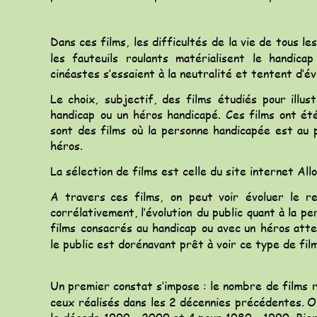
Dans
ces
films,
les
difficultés
de
la
vie
de
tous
les
les
fauteuils
roulants
matérialisent
le
handicap
cinéastes s’essaient à la neutralité et tentent d’év
Le
choix,
subjectif,
des
films
étudiés
pour
illus
handicap
ou
un
héros
handicapé.
Ces
films
ont
ét
sont
des
films
où
la
personne
handicapée
est
au
héros. 
La sélection de films est celle du site internet Allo
A
travers
ces
films,
on
peut
voir
évoluer
le
r
corrélativement,
l’évolution
du
public
quant
à
la
pe
films
consacrés
au
handicap
ou
avec
un
héros
atte
le public est dorénavant prêt à voir ce type de fil
Un
premier
constat
s’impose
:
le
nombre
de
films
ceux
réalisés
dans
les
2
décennies
précédentes.
O