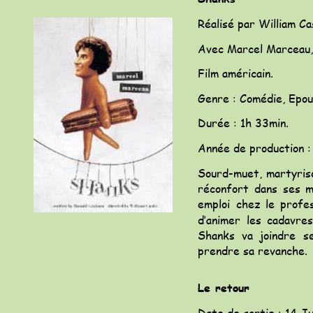
Réalisé par William Ca
Avec Marcel Marceau, T
Film américain.
Genre : Comédie, Epo
Durée : 1h 33min.
Année de production :
Sourd-muet,
martyris
réconfort
dans
ses
m
emploi
chez
le
profe
d’animer
les
cadavres
Shanks
va
joindre
s
prendre sa revanche.
Le retour
Date de sortie : 14 J