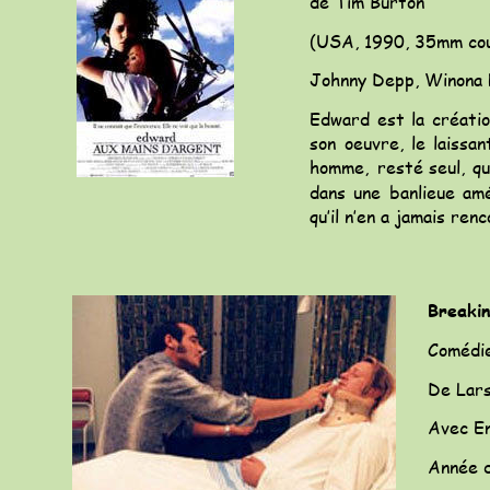
de Tim Burton
(USA, 1990, 35mm cou
Johnny Depp, Winona R
Edward
est
la
créati
son
oeuvre,
le
laissan
homme,
resté
seul,
qu
dans
une
banlieue
amé
qu’il n’en a jamais ren
Breaki
Comédie
De Lars
Avec Em
Année d