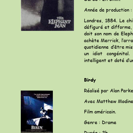
Année de production :
Londres,
1884.
Le
ch
défiguré
et
difforme,
doit
son
nom
de
Eleph
achète
Merrick,
l’arr
quotidienne
d’être
mis
un
idiot
congénital.
intelligent et doté d’u
Birdy
Réalisé par Alan Park
Avec Matthew Modine,
Film américain.
Genre : Drame
Durée : 2h.