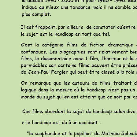
la
décade
1990
-
2000
et
4
pour
1980
-
1990.
Bie
indique
au
mieux
une
tendance
mais
il
ne
semble
p
plus complet. 
Il
est
frappant,
par
ailleurs,
de
constater
qu’entre
le sujet est le handicap en tant que tel.
C’est
la
catégorie
films
de
fiction
dramatique
confondues.
Les
biographies
sont
relativement
bi
films,
le
documentaire
avec
1
film,
l’horreur
et
la
perméables
car
certains
films
peuvent
être
prése
de Jean-Paul Fargier qui peut être classé à la fo
On
remarque
que
les
auteurs
de
films
traitant
d
logique
dans
la
mesure
où
le
handicap
n’est
pas
un
monde du sujet qui en est atteint que ce soit par a
Ces films abordent le sujet du handicap selon diver
 le handicap est du à un accident : 
   "le scaphandre et le papillon" de Mathieu Schna