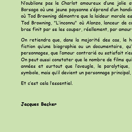
N’oublions
pas
le
Charlot
amoureux
d’une
jolie
a
Borsage
où
une
jeune
paysanne
s’éprend
d’un
handi
où
Tod
Browning
démontre
que
la
laideur
morale
e
Tod
Browning,
"L’inconnu"
où
Alonzo,
lanceur
de
c
bras finit par se les couper, réellement, par amour.
On
retiendra
que,
dans
la
majorité
des
cas,
le
h
fiction
qu’une
biographie
ou
un
documentaire,
qu
personnages,
que
l’amour
contrarié
ou
satisfait
n’e
On
peut
aussi
constater
que
le
nombre
de
films
qui
années
et
surtout
que
l’aveugle,
le
paralytique,
symbole, mais qu’il devient un personnage principal
Et c’est cela l’essentiel.
Jacques Becker