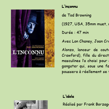
L’inconnu
de Tod Browning
(1927, USA, 35mm muet, n
Durée : 47 min
Avec Lon Chaney, Joan Cr
Alonzo,
lanceur
de
cout
Crawford),
fille
du
direc
masculines
l’a
choisi
pour
gangster
qui,
sous
une
f
poussera à réellement se 
L’idole
Réalisé par Frank Borzag