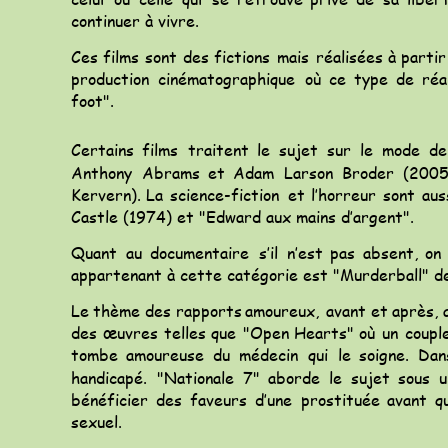
continuer à vivre. 
Ces
films
sont
des
fictions
mais
réalisées
à
partir
production
cinématographique
où
ce
type
de
réa
foot".
Certains
films
traitent
le
sujet
sur
le
mode
de
Anthony
Abrams
et
Adam
Larson
Broder
(2005
Kervern).
La
science-fiction
et
l’horreur
sont
aus
Castle (1974) et "Edward aux mains d’argent". 
Quant
au
documentaire
s’il
n’est
pas
absent,
on
appartenant à cette catégorie est "Murderball" 
Le
thème
des
rapports
amoureux,
avant
et
après,
des
œuvres
telles
que
"Open
Hearts"
où
un
coupl
tombe
amoureuse
du
médecin
qui
le
soigne.
Dan
handicapé.
"Nationale
7"
aborde
le
sujet
sous
u
bénéficier
des
faveurs
d’une
prostituée
avant
q
sexuel. 