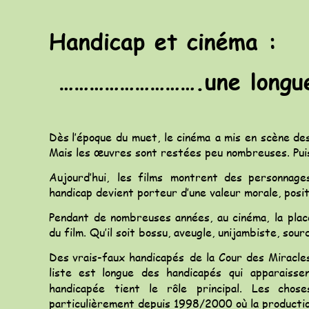
Handicap et cinéma :
 ……………………….une longue
Dès
l’époque
du
muet,
le
cinéma
a
mis
en
scène
de
Mais les œuvres sont restées peu nombreuses. Puis 
Aujourd’hui,
les
films
montrent
des
personnage
handicap devient porteur d’une valeur morale, posit
Pendant
de
nombreuses
années,
au
cinéma,
la
plac
du film. Qu’il soit bossu, aveugle, unijambiste, sour
Des
vrais-faux
handicapés
de
la
Cour
des
Miracle
liste
est
longue
des
handicapés
qui
apparaisse
handicapée
tient
le
rôle
principal.
Les
chose
particulièrement depuis 1998/2000 où la productio